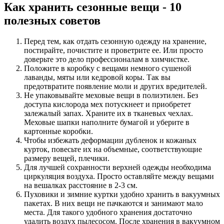
Как хранить сезонные вещи - 10
полезных советов
Перед тем, как отдать сезонную одежду на хранение,
постирайте, почистите и проветрите ее. Или просто
доверьте это дело профессионалам в химчистке.
Положите в коробку с вещами немного сушеной
лаванды, мяты или кедровой коры. Так вы
предотвратите появление моли и других вредителей.
Не упаковывайте меховые вещи в полиэтилен. Без
доступа кислорода мех потускнеет и приобретет
залежалый запах. Храните их в тканевых чехлах.
Меховые шапки наполните бумагой и уберите в
картонные коробки.
Чтобы избежать деформации дубленок и кожаных
курток, повесьте их на объемные, соответствующие
размеру вещей, плечики.
Для лучшей сохранности верхней одежды необходима
циркуляция воздуха. Просто оставляйте между вещами
на вешалках расстояние в 2-3 см.
Пуховики и зимние куртки удобно хранить в вакуумных
пакетах. В них вещи не пачкаются и занимают мало
места. Для такого удобного хранения достаточно
удалить воздух пылесосом. После хранения в вакуумном