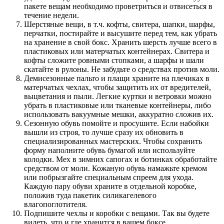
пакете вещам необходимо проветриться и отвисеться в
течение недели.
Шерстяные вещи, в т.ч. кофты, свитера, шапки, шарфы,
перчатки, постирайте и высушите перед тем, как убрать
на хранение в свой бокс. Хранить шерсть лучше всего в
пластиковых или матерчатых контейнерах. Свитера и
кофты сложите ровными стопками, а шарфы и шали
скатайте в рулоны. Не забудьте о средствах против моли.
Демисезонные пальто и плащи храните на плечиках в
матерчатых чехлах, чтобы защитить их от вредителей,
выцветания и пыли. Легкие куртки и ветровки можно
убрать в пластиковые или тканевые контейнеры, либо
использовать вакуумные мешки, аккуратно сложив их.
Сезонную обувь помойте и просушите. Если набойки
вышли из строя, то лучше сразу их обновить в
специализированных мастерских. Чтобы сохранить
форму наполните обувь бумагой или используйте
колодки. Мех в зимних сапогах и ботинках обработайте
средством от моли. Кожаную обувь намажьте кремом
или побрызгайте специальным спреем для ухода.
Каждую пару обуви храните в отдельной коробке,
положив туда пакетик силикагелевого
влагопоглотителя.
Подпишите чехлы и коробки с вещами. Так вы будете
видеть, что и где хранится в вашем боксе.